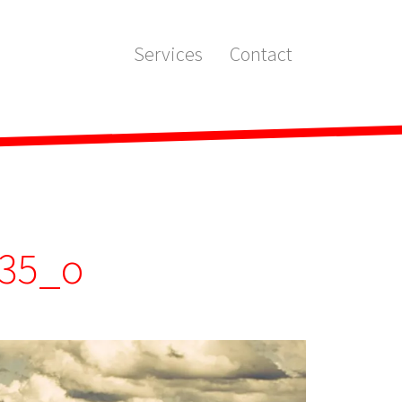
Services
Contact
035_o