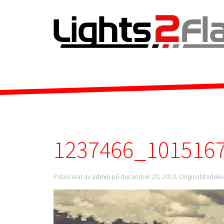
1237466_101516
Publicerat av
admin
på
december 20, 2013
. Originalstorlek