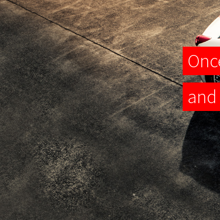
Once
and 