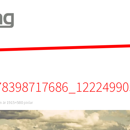
78398717686_1222499
en är
1915×580
pixlar